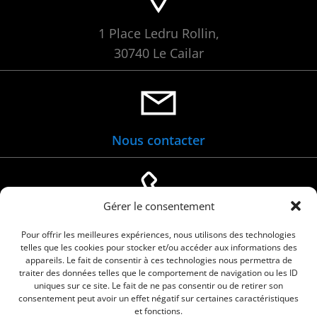
1 Place Ledru Rollin,
30740 Le Cailar
Nous contacter
Gérer le consentement
04 66 88 01 05
Pour offrir les meilleures expériences, nous utilisons des technologies
telles que les cookies pour stocker et/ou accéder aux informations des
appareils. Le fait de consentir à ces technologies nous permettra de
traiter des données telles que le comportement de navigation ou les ID
uniques sur ce site. Le fait de ne pas consentir ou de retirer son
consentement peut avoir un effet négatif sur certaines caractéristiques
et fonctions.