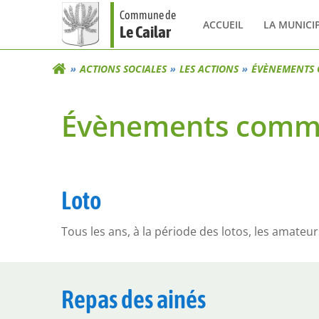
Aller
Commune de
au
ACCUEIL
LA MUNICI
Le Cailar
contenu
ACTIONS SOCIALES
LES ACTIONS
ÉVÈNEMENTS
Évènements com
Loto
Tous les ans, à la période des lotos, les amateu
Repas des ainés