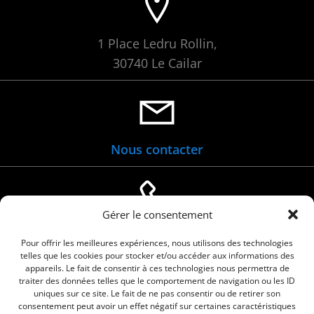
1 Place Ledru Rollin,
30740 Le Cailar
Nous contacter
Gérer le consentement
04 66 88 01 05
Pour offrir les meilleures expériences, nous utilisons des technologies
telles que les cookies pour stocker et/ou accéder aux informations des
appareils. Le fait de consentir à ces technologies nous permettra de
traiter des données telles que le comportement de navigation ou les ID
uniques sur ce site. Le fait de ne pas consentir ou de retirer son
consentement peut avoir un effet négatif sur certaines caractéristiques