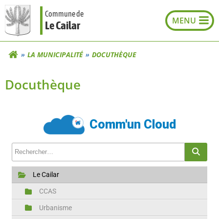
Aller
Commune de
au
Le Cailar
contenu
LA MUNICIPALITÉ
DOCUTHÈQUE
Docuthèque
Comm'un Cloud
Rechercher un fichier
Rech
Le Cailar
CCAS
Urbanisme