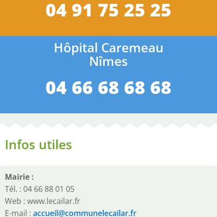
04 91 75 25 25
Hôpital Caremeau
Nîmes
04 66 68 68 68
Infos utiles
Mairie :
Tél. : 04 66 88 01 05
Web : www.lecailar.fr
E-mail :
accueil@communelecailar.fr