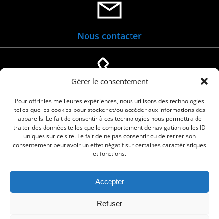
Nous contacter
Gérer le consentement
04 66 88 01 05
Pour offrir les meilleures expériences, nous utilisons des technologies
telles que les cookies pour stocker et/ou accéder aux informations des
appareils. Le fait de consentir à ces technologies nous permettra de
traiter des données telles que le comportement de navigation ou les ID
uniques sur ce site. Le fait de ne pas consentir ou de retirer son
consentement peut avoir un effet négatif sur certaines caractéristiques
et fonctions.
Accepter
© 2026 Commune de Le Cailar. Service proposé
Refuser
par
Comm'un Site