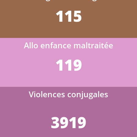
115
Allo enfance maltraitée
119
Violences conjugales
3919