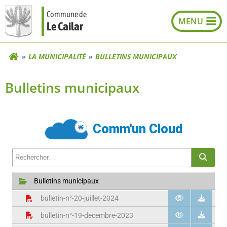
Aller
Commune de
au
Le Cailar
contenu
LA MUNICIPALITÉ
BULLETINS MUNICIPAUX
Bulletins municipaux
Comm'un Cloud
Rechercher un fichier
Rech
Bulletins municipaux
bulletin-n°-20-juillet-2024
bulletin-n°-19-decembre-2023