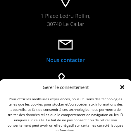
1 Place Ledru Rollin,
30740 Le Cailar
Nous contacter
Gérer le consentement
04 66 88 01 05
Pour offrir les meilleures expériences, nous utilisons des technologies
telles que les cookies pour stocker et/ou accéder aux informations des
appareils. Le fait de consentir à ces technologies nous permettra de
traiter des données telles que le comportement de navigation ou les ID
uniques sur ce site. Le fait de ne pas consentir ou de retirer son
consentement peut avoir un effet négatif sur certaines caractéristiques
et fonctions.