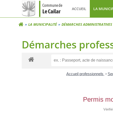
Aller
Commune de
au
ACCUEIL
LA MUNICI
Le Cailar
contenu
LA MUNICIPALITÉ
DÉMARCHES ADMINISTRATIVES
Démarches profess
Accueil professionnels
>
Sec
Permis mod
Vérifi