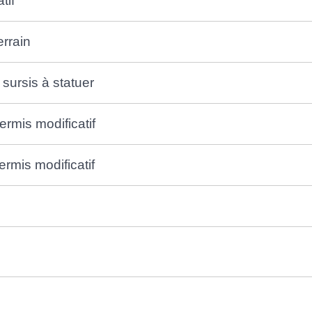
tif
errain
sursis à statuer
ermis modificatif
rmis modificatif