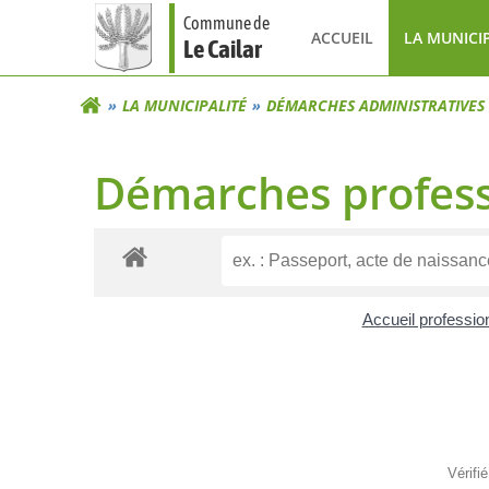
Aller
Commune de
au
ACCUEIL
LA MUNICI
Le Cailar
contenu
LA MUNICIPALITÉ
DÉMARCHES ADMINISTRATIVES
Démarches profess
Accueil professi
Vérifi