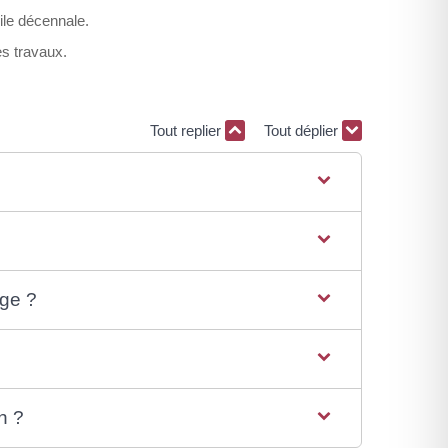
ile décennale.
es travaux.
Tout replier
Tout déplier
age ?
n ?