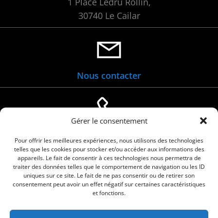
1 Place Ledru Rollin,
30740 Le Cailar
Nous contacter
Gérer le consentement
04 66 88 01 05
Pour offrir les meilleures expériences, nous utilisons des technologies
telles que les cookies pour stocker et/ou accéder aux informations des
appareils. Le fait de consentir à ces technologies nous permettra de
traiter des données telles que le comportement de navigation ou les ID
uniques sur ce site. Le fait de ne pas consentir ou de retirer son
consentement peut avoir un effet négatif sur certaines caractéristiques
et fonctions.