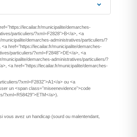
https://lecailar.fr/municipalite/demarches-
ratives/particuliers/?xml=F2828">B</a>, <a
r/municipalite/demarches-administratives/particuliers/?
a href="https://lecailar.fr/municipalite/demarches-
ratives/particuliers/?xml=F2848">DE</a>, <a
fr/municipalite/demarches-administratives/particuliers/?
, <a href="https://lecailar.fr/municipalite/demarches-
/particuliers/?xml=F2832">A1</a> ou <a
 passer un <span class="miseenevidence">code
uliers/?xml=R58429">ETM</a>).
2">si vous avez un handicap (sourd ou malentendant,