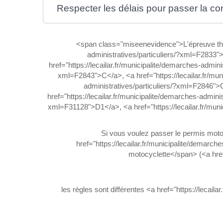
Respecter les délais pour passer la co
<span class="miseenevidence">L'épreuve thé
administratives/particuliers/?xml=F2833">
href="https://lecailar.fr/municipalite/demarches-admin
xml=F2843">C</a>, <a href="https://lecailar.fr/mun
administratives/particuliers/?xml=F2846">C
href="https://lecailar.fr/municipalite/demarches-admini
xml=F31128">D1</a>, <a href="https://lecailar.fr/muni
Si vous voulez passer le permis moto 
href="https://lecailar.fr/municipalite/dema
motocyclette</span> (<a href
les règles sont différentes <a href="https://lecai