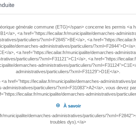
nduite
orique générale commune (ETG)</span> concerne les permis <a href="
B1</a>, <a href="https://lecailar.fr/municipalite/demarches-administ
istratives/particuliers/?xml=F2845">BE</a>, <a href="https://lecailar.f
icipalite/demarches-administratives/particuliers/?xml=F2844">D</a>, <
E</a>, <a href="https://lecailar.fr/municipalite/demarches-administ
stratives/particuliers/?xml=F31121">C1</a>, <a href="https://lecailar.
cipalite/demarches-administratives/particuliers/?xml=F31124">C1E</a>
administratives/particuliers/?xml=F31129">D1E</a>.
<a href="https://lecailar.fr/municipalite/demarches-administratives
rches-administratives/particuliers/?xml=F31083">A2</a>, vous devez
="https://lecailar.fr/municipalite/demarches-administratives/partic
À savoir
lar.fr/municipalite/demarches-administratives/particuliers/?xml=F284
troubles dys).</a>