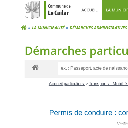
Aller
Commune de
au
ACCUEIL
LA MUNICI
Le Cailar
contenu
LA MUNICIPALITÉ
DÉMARCHES ADMINISTRATIVES
Démarches particu
Accueil particuliers
>
Transports - Mobilité
Permis de conduire : c
Vérifi