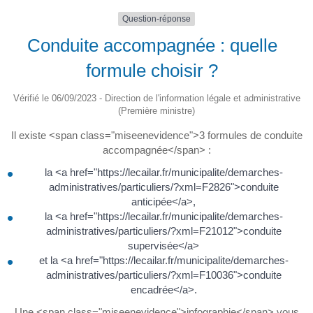
Question-réponse
Conduite accompagnée : quelle
formule choisir ?
Vérifié le 06/09/2023 - Direction de l'information légale et administrative
(Première ministre)
Il existe <span class="miseenevidence">3 formules de conduite
accompagnée</span> :
la <a href="https://lecailar.fr/municipalite/demarches-
administratives/particuliers/?xml=F2826">conduite
anticipée</a>,
la <a href="https://lecailar.fr/municipalite/demarches-
administratives/particuliers/?xml=F21012">conduite
supervisée</a>
et la <a href="https://lecailar.fr/municipalite/demarches-
administratives/particuliers/?xml=F10036">conduite
encadrée</a>.
Une <span class="miseenevidence">infographie</span> vous