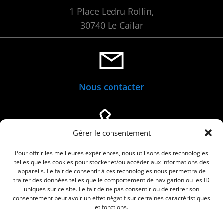
1 Place Ledru Rollin,
30740 Le Cailar
Nous contacter
Gérer le consentement
04 66 88 01 05
Pour offrir les meilleures expériences, nous utilisons des technologies
telles que les cookies pour stocker et/ou accéder aux informations des
appareils. Le fait de consentir à ces technologies nous permettra de
traiter des données telles que le comportement de navigation ou les ID
uniques sur ce site. Le fait de ne pas consentir ou de retirer son
consentement peut avoir un effet négatif sur certaines caractéristiques
et fonctions.