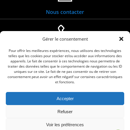
Nous contacter
Gérer le consentement
04 66 88 01 05
Pour offrir les meilleures expériences, nous utilisons des technologies
telles que les cookies pour stocker et/ou accéder aux informations des
appareils. Le fait de consentir à ces technologies nous permettra de
traiter des données telles que le comportement de navigation ou les ID
uniques sur ce site. Le fait de ne pas consentir ou de retirer son
consentement peut avoir un effet négatif sur certaines caractéristiques
et fonctions.
Accepter
© 2026 Commune de Le Cailar. Service proposé
Refuser
par
Comm'un Site
Voir les préférences