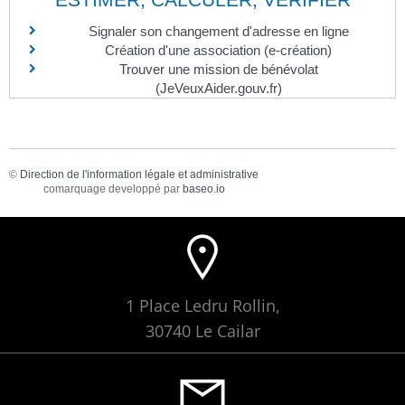
Signaler son changement d'adresse en ligne
Création d'une association (e-création)
Trouver une mission de bénévolat
(JeVeuxAider.gouv.fr)
©
Direction de l'information légale et administrative
comarquage developpé par
baseo.io
1 Place Ledru Rollin,
30740 Le Cailar