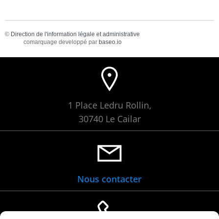
©
Direction de l'information légale et administrative
comarquage developpé par
baseo.io
1 Place Ledru Rollin,
30740 Le Cailar
Nous contacter