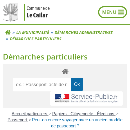
Aller
Commune de
au
Le Cailar
contenu
LA MUNICIPALITÉ
DÉMARCHES ADMINISTRATIVES
DÉMARCHES PARTICULIERS
Démarches particuliers
Accueil particuliers
>
Papiers - Citoyenneté - Élections
>
Passeport
>
Peut-on encore voyager avec un ancien modèle
de passeport ?