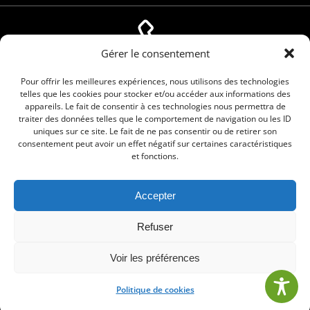
Gérer le consentement
04 66 88 01 05
Pour offrir les meilleures expériences, nous utilisons des technologies
telles que les cookies pour stocker et/ou accéder aux informations des
appareils. Le fait de consentir à ces technologies nous permettra de
traiter des données telles que le comportement de navigation ou les ID
uniques sur ce site. Le fait de ne pas consentir ou de retirer son
consentement peut avoir un effet négatif sur certaines caractéristiques
et fonctions.
Accepter
© 2026 Commune de Le Cailar. Service proposé
Refuser
par
Comm'un Site
Voir les préférences
Politique de cookies
•
Mentions légales
•
Politique de cookies