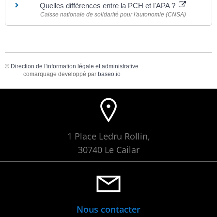
Quelles différences entre la PCH et l'APA ?
Caisse nationale de solidarité pour l'autonomie (CNSA)
©
Direction de l'information légale et administrative
comarquage developpé par
baseo.io
1 Place Ledru Rollin,
30740 Le Cailar
Nous contacter