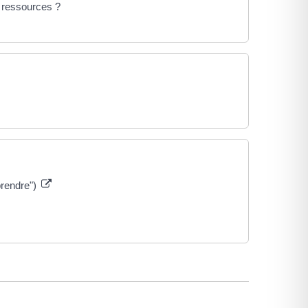
e ressources ?
prendre")