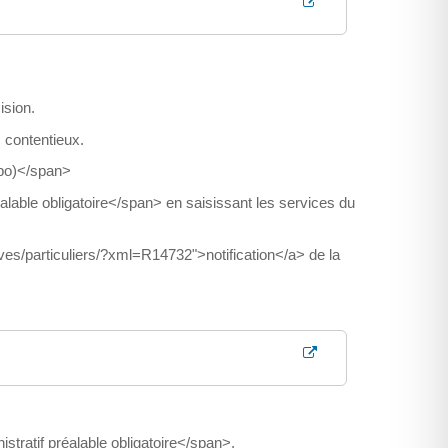
ision.
 contentieux.
apo)</span>
lable obligatoire</span> en saisissant les services du
ives/particuliers/?xml=R14732">notification</a> de la
tratif préalable obligatoire</span>.