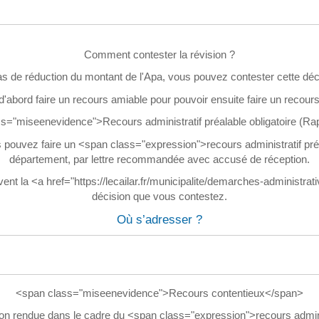
Comment contester la révision ?
s de réduction du montant de l'Apa, vous pouvez contester cette déc
'abord faire un recours amiable pour pouvoir ensuite faire un recours
s="miseenevidence">Recours administratif préalable obligatoire (R
 pouvez faire un <span class="expression">recours administratif préa
département, par lettre recommandée avec accusé de réception.
ent la <a href="https://lecailar.fr/municipalite/demarches-administrat
décision que vous contestez.
Où s’adresser ?
<span class="miseenevidence">Recours contentieux</span>
ion rendue dans le cadre du <span class="expression">recours adminis