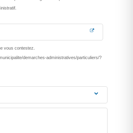
istratif.
que vous contestez.
r/municipalite/demarches-administratives/particuliers/?