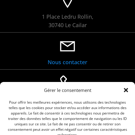
1 Place Ledru Rollin,
30740 Le Cailar
Nous contacter
Gérer le consentement
04 66 88 01 05
Pour offrir les meilleures expériences, nous utilisons des technologies
telles que les cookies pour stocker et/ou accéder aux informations des
appareils. Le fait de consentir à ces technologies nous permettra de
traiter des données telles que le comportement de navigation ou les ID
uniques sur ce site. Le fait de ne pas consentir ou de retirer son
consentement peut avoir un effet négatif sur certaines caractéristiques
et fonctions.