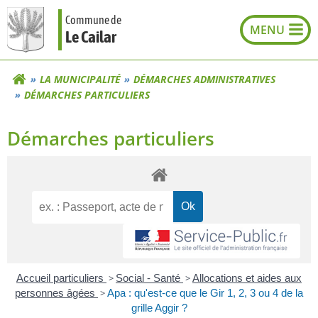
Aller
Commune de
au
Le Cailar
contenu
LA MUNICIPALITÉ
DÉMARCHES ADMINISTRATIVES
DÉMARCHES PARTICULIERS
Démarches particuliers
Accueil particuliers
>
Social - Santé
>
Allocations et aides aux
personnes âgées
>
Apa : qu'est-ce que le Gir 1, 2, 3 ou 4 de la
grille Aggir ?