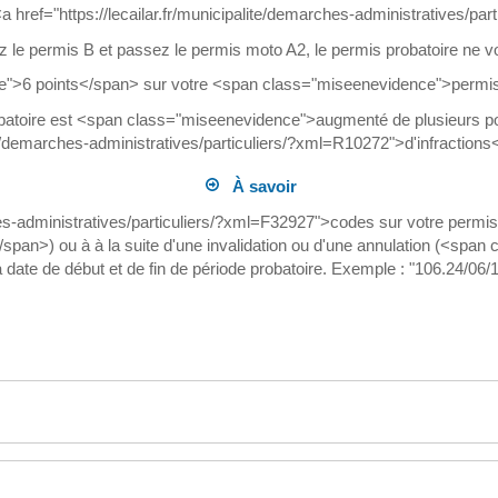
href="https://lecailar.fr/municipalite/demarches-administratives/part
ez le permis B et passez le permis moto A2, le permis probatoire ne 
>6 points</span> sur votre <span class="miseenevidence">permis pr
robatoire est <span class="miseenevidence">augmenté de plusieurs 
ite/demarches-administratives/particuliers/?xml=R10272">d'infractions
À savoir
ches-administratives/particuliers/?xml=F32927">codes sur votre permis
pan>) ou à à la suite d'une invalidation ou d'une annulation (<sp
la date de début et de fin de période probatoire. Exemple : "106.24/06/1