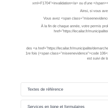
xml=F1704">invalidation</a> ou d'une </span><a 
Ainsi, si vous av
Vous avez <span class="miseenevidence"
À la fin de chaque année, votre permis p
href="https://lecailar.fr/municipal
des <a href="https://lecailar.fr/municipalite/demar
1re fois (<span class="miseenevidence">code 106</s
est suivi de 
Textes de référence
Services en ligne et formulaires