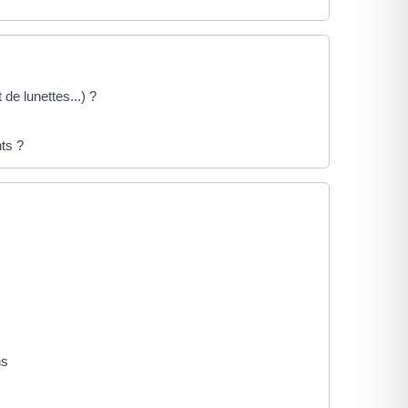
de lunettes...) ?
ts ?
ns