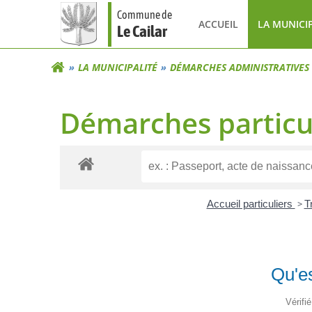
Aller
Commune de
au
ACCUEIL
LA MUNICI
Le Cailar
contenu
LA MUNICIPALITÉ
DÉMARCHES ADMINISTRATIVES
Démarches particu
Accueil particuliers
>
T
Qu'es
Vérifi