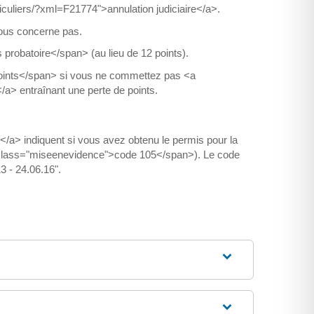
iculiers/?xml=F21774">annulation judiciaire</a>.
vous concerne pas.
obatoire</span> (au lieu de 12 points).
points</span> si vous ne commettez pas <a
</a> entraînant une perte de points.
</a> indiquent si vous avez obtenu le permis pour la
an class="miseenevidence">code 105</span>). Le code
3 - 24.06.16".