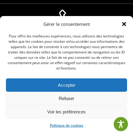
Gérer le consentement
04 66 88 01 05
Pour offrir les meilleures expériences, nous utilisons des technologies
telles que les cookies pour stocker et/ou accéder aux informations des
appareils. Le fait de consentir à ces technologies nous permettra de
traiter des données telles que le comportement de navigation ou les ID
uniques sur ce site. Le fait de ne pas consentir ou de retirer son
consentement peut avoir un effet négatif sur certaines caractéristiques
et fonctions.
Accepter
© 2026 Commune de Le Cailar. Service proposé
Refuser
par
Comm'un Site
Voir les préférences
Politique de cookies
•
Mentions légales
•
Politique de cookies