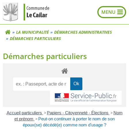
Aller
Commune de
au
Le Cailar
contenu
LA MUNICIPALITÉ
DÉMARCHES ADMINISTRATIVES
DÉMARCHES PARTICULIERS
Démarches particuliers
Accueil particuliers
>
Papiers - Citoyenneté - Élections
>
Nom
et prénom
>
Peut-on continuer à porter le nom de son
époux(se) décédé(e) comme nom d'usage ?