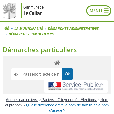
Aller
Commune de
au
Le Cailar
contenu
LA MUNICIPALITÉ
DÉMARCHES ADMINISTRATIVES
DÉMARCHES PARTICULIERS
Démarches particuliers
Accueil particuliers
>
Papiers - Citoyenneté - Élections
>
Nom
et prénom
>
Quelle différence entre le nom de famille et le nom
d'usage ?