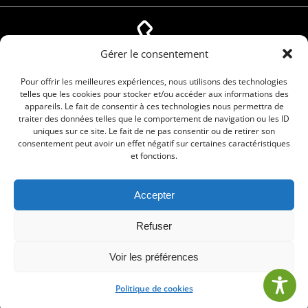
Gérer le consentement
04 66 88 01 05
Pour offrir les meilleures expériences, nous utilisons des technologies
telles que les cookies pour stocker et/ou accéder aux informations des
appareils. Le fait de consentir à ces technologies nous permettra de
traiter des données telles que le comportement de navigation ou les ID
uniques sur ce site. Le fait de ne pas consentir ou de retirer son
consentement peut avoir un effet négatif sur certaines caractéristiques
et fonctions.
Accepter
© 2026 Commune de Le Cailar. Service proposé
Refuser
par
Comm'un Site
Voir les préférences
Politique de cookies
•
Mentions légales
•
Politique de cookies