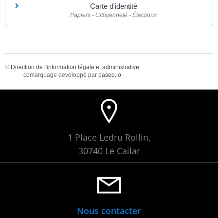
Carte d'identité
Papiers - Citoyenneté - Élections
©
Direction de l'information légale et administrative
comarquage developpé par
baseo.io
1 Place Ledru Rollin,
30740 Le Cailar
Nous contacter