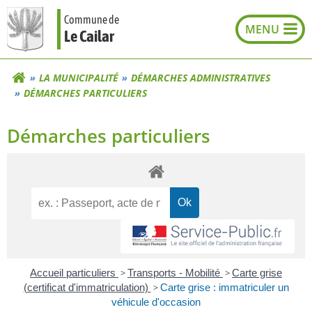
Aller
Commune de
au
Le Cailar
contenu
LA MUNICIPALITÉ
DÉMARCHES ADMINISTRATIVES
DÉMARCHES PARTICULIERS
Démarches particuliers
Accueil particuliers
>
Transports - Mobilité
>
Carte grise
(certificat d'immatriculation)
>
Carte grise : immatriculer un
véhicule d'occasion