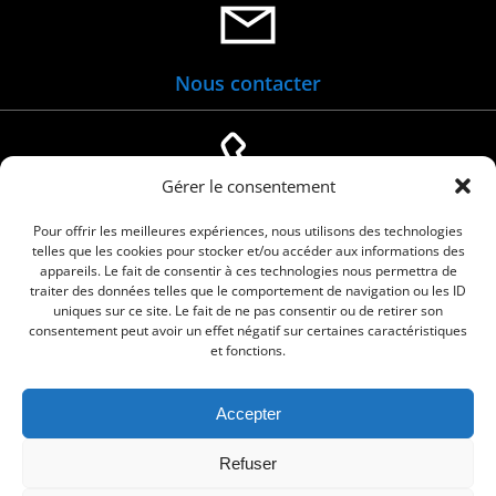
Nous contacter
Gérer le consentement
04 66 88 01 05
Pour offrir les meilleures expériences, nous utilisons des technologies
telles que les cookies pour stocker et/ou accéder aux informations des
appareils. Le fait de consentir à ces technologies nous permettra de
traiter des données telles que le comportement de navigation ou les ID
uniques sur ce site. Le fait de ne pas consentir ou de retirer son
consentement peut avoir un effet négatif sur certaines caractéristiques
et fonctions.
Accepter
© 2026 Commune de Le Cailar. Service proposé
Refuser
par
Comm'un Site