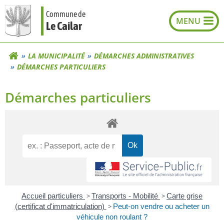
Aller
Commune de
au
Le Cailar
contenu
LA MUNICIPALITÉ
DÉMARCHES ADMINISTRATIVES
DÉMARCHES PARTICULIERS
Démarches particuliers
Accueil particuliers
>
Transports - Mobilité
>
Carte grise
(certificat d'immatriculation)
>
Peut-on vendre ou acheter un
véhicule non roulant ?