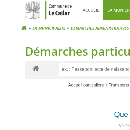
Aller
Commune de
au
ACCUEIL
LA MUNICI
Le Cailar
contenu
LA MUNICIPALITÉ
DÉMARCHES ADMINISTRATIVES
Démarches particu
Accueil particuliers
>
Transports 
Que 
Vérifi