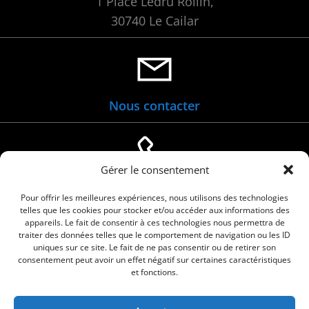
1 Place Ledru Rollin,
30740 Le Cailar
Nous contacter
Gérer le consentement
04 66 88 01 05
Pour offrir les meilleures expériences, nous utilisons des technologies
telles que les cookies pour stocker et/ou accéder aux informations des
appareils. Le fait de consentir à ces technologies nous permettra de
traiter des données telles que le comportement de navigation ou les ID
uniques sur ce site. Le fait de ne pas consentir ou de retirer son
consentement peut avoir un effet négatif sur certaines caractéristiques
et fonctions.