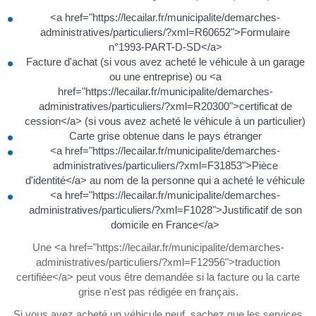
<a href="https://lecailar.fr/municipalite/demarches-
administratives/particuliers/?xml=R60652">Formulaire
n°1993-PART-D-SD</a>
Facture d'achat (si vous avez acheté le véhicule à un garage
ou une entreprise) ou <a
href="https://lecailar.fr/municipalite/demarches-
administratives/particuliers/?xml=R20300">certificat de
cession</a> (si vous avez acheté le véhicule à un particulier)
Carte grise obtenue dans le pays étranger
<a href="https://lecailar.fr/municipalite/demarches-
administratives/particuliers/?xml=F31853">Pièce
d'identité</a> au nom de la personne qui a acheté le véhicule
<a href="https://lecailar.fr/municipalite/demarches-
administratives/particuliers/?xml=F1028">Justificatif de son
domicile en France</a>
Une <a href="https://lecailar.fr/municipalite/demarches-
administratives/particuliers/?xml=F12956">traduction
certifiée</a> peut vous être demandée si la facture ou la carte
grise n'est pas rédigée en français.
Si vous avez acheté un véhicule neuf, sachez que les services