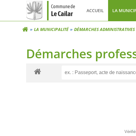
Aller
Commune de
au
ACCUEIL
LA MUNICI
Le Cailar
contenu
LA MUNICIPALITÉ
DÉMARCHES ADMINISTRATIVES
Démarches profess
Vérifi