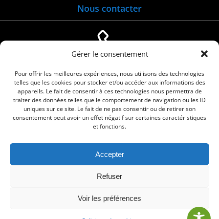
Nous contacter
Gérer le consentement
04 66 88 01 05
Pour offrir les meilleures expériences, nous utilisons des technologies
telles que les cookies pour stocker et/ou accéder aux informations des
appareils. Le fait de consentir à ces technologies nous permettra de
traiter des données telles que le comportement de navigation ou les ID
uniques sur ce site. Le fait de ne pas consentir ou de retirer son
consentement peut avoir un effet négatif sur certaines caractéristiques
et fonctions.
Accepter
© 2026 Commune de Le Cailar. Service proposé
Refuser
par
Comm'un Site
Voir les préférences