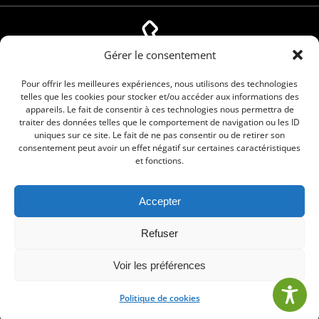
Gérer le consentement
04 66 88 01 05
Pour offrir les meilleures expériences, nous utilisons des technologies
telles que les cookies pour stocker et/ou accéder aux informations des
appareils. Le fait de consentir à ces technologies nous permettra de
traiter des données telles que le comportement de navigation ou les ID
uniques sur ce site. Le fait de ne pas consentir ou de retirer son
consentement peut avoir un effet négatif sur certaines caractéristiques
et fonctions.
Accepter
© 2026 Commune de Le Cailar. Service proposé
Refuser
par
Comm'un Site
Voir les préférences
Politique de cookies
•
Mentions légales
•
Politique de cookies