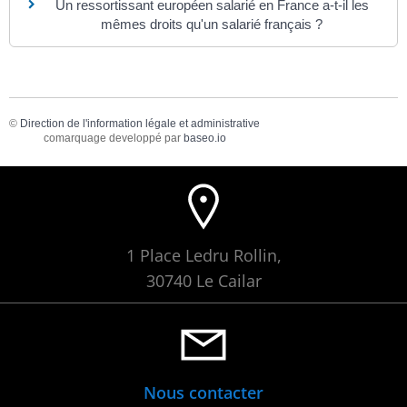
Un ressortissant européen salarié en France a-t-il les
mêmes droits qu'un salarié français ?
©
Direction de l'information légale et administrative
comarquage developpé par
baseo.io
1 Place Ledru Rollin,
30740 Le Cailar
Nous contacter