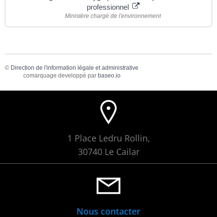
professionnel
Ministère chargé de l'environnement
©
Direction de l'information légale et administrative
comarquage developpé par
baseo.io
1 Place Ledru Rollin,
30740 Le Cailar
Nous contacter