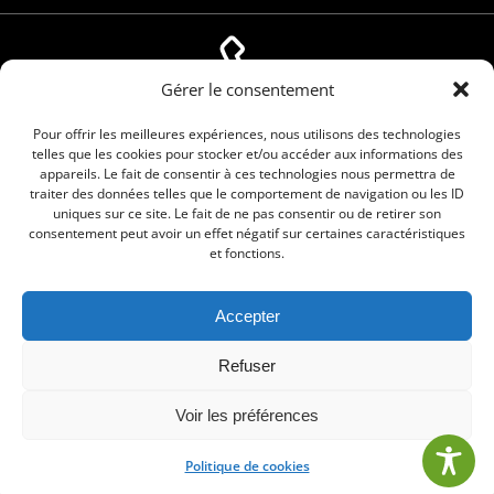
Gérer le consentement
04 66 88 01 05
Pour offrir les meilleures expériences, nous utilisons des technologies
telles que les cookies pour stocker et/ou accéder aux informations des
appareils. Le fait de consentir à ces technologies nous permettra de
traiter des données telles que le comportement de navigation ou les ID
uniques sur ce site. Le fait de ne pas consentir ou de retirer son
consentement peut avoir un effet négatif sur certaines caractéristiques
et fonctions.
Accepter
© 2026 Commune de Le Cailar. Service proposé
Refuser
par
Comm'un Site
Voir les préférences
Politique de cookies
•
Mentions légales
•
Politique de cookies