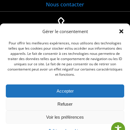
Nous contacter
Gérer le consentement
04 66 88 01 05
Pour offrir les meilleures expériences, nous utilisons des technologies
telles que les cookies pour stocker et/ou accéder aux informations des
appareils. Le fait de consentir à ces technologies nous permettra de
traiter des données telles que le comportement de navigation ou les ID
uniques sur ce site. Le fait de ne pas consentir ou de retirer son
consentement peut avoir un effet négatif sur certaines caractéristiques
et fonctions.
Accepter
© 2026 Commune de Le Cailar. Service proposé
Refuser
par
Comm'un Site
Voir les préférences