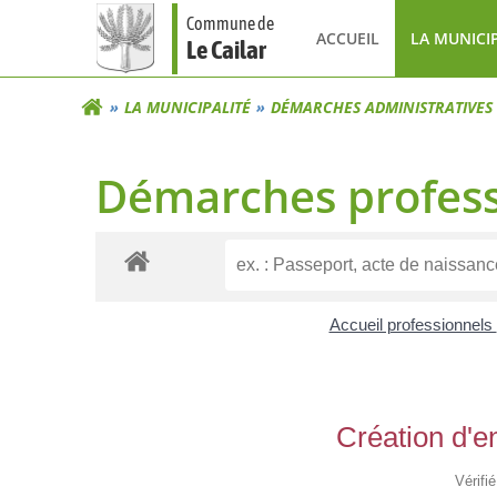
Aller
Commune de
au
ACCUEIL
LA MUNICI
Le Cailar
contenu
LA MUNICIPALITÉ
DÉMARCHES ADMINISTRATIVES
Démarches profess
Accueil professionnels
Création d'en
Vérifi