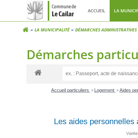
Aller
Commune de
au
ACCUEIL
LA MUNICI
Le Cailar
contenu
LA MUNICIPALITÉ
DÉMARCHES ADMINISTRATIVES
Démarches particu
Accueil particuliers
>
Logement
>
Aides pe
Les aides personnelles 
Vérifi