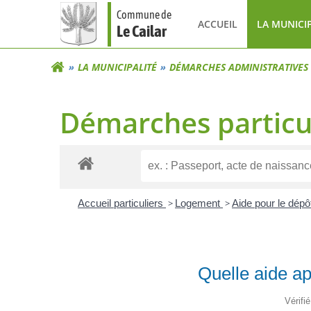
Aller
Commune de
au
ACCUEIL
LA MUNICI
Le Cailar
contenu
LA MUNICIPALITÉ
DÉMARCHES ADMINISTRATIVES
Démarches particu
Accueil particuliers
>
Logement
>
Aide pour le dépô
Quelle aide ap
Vérifi