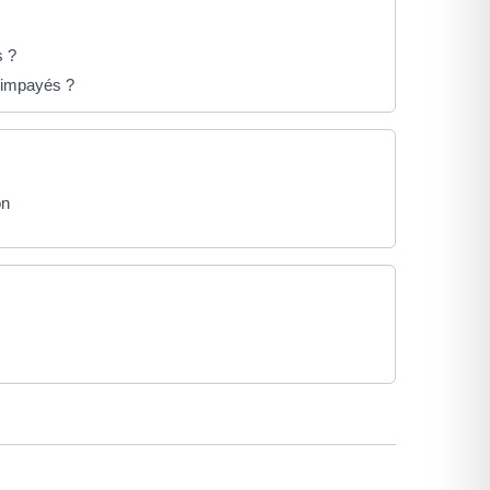
s ?
 impayés ?
on