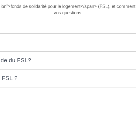
sion">fonds de solidarité pour le logement</span> (FSL), et commen
vos questions.
aide du FSL?
u FSL ?