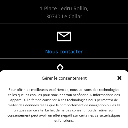
1 Place Ledru Rollin,
30740 Le Cailar
Nous contacter
Gérer le consentement
04 66 88 01 05
Pour offrir les meilleures expériences, nous utilisons des technologies
telles que les cookies pour stocker et/ou accéder aux informations des
appareils. Le fait de consentir à ces technologies nous permettra de
traiter des données telles que le comportement de navigation ou les ID
uniques sur ce site. Le fait de ne pas consentir ou de retirer son
consentement peut avoir un effet négatif sur certaines caractéristiques
et fonctions.