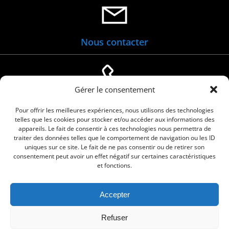
Nous contacter
Gérer le consentement
04 66 88 01 05
Pour offrir les meilleures expériences, nous utilisons des technologies
telles que les cookies pour stocker et/ou accéder aux informations des
appareils. Le fait de consentir à ces technologies nous permettra de
traiter des données telles que le comportement de navigation ou les ID
uniques sur ce site. Le fait de ne pas consentir ou de retirer son
consentement peut avoir un effet négatif sur certaines caractéristiques
et fonctions.
Accepter
© 2026 Commune de Le Cailar. Service proposé
Refuser