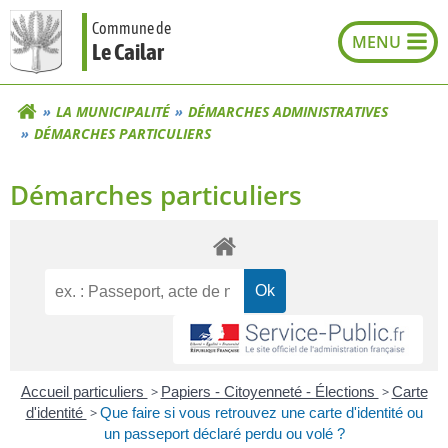
Aller
Commune de
au
Le Cailar
contenu
LA MUNICIPALITÉ
DÉMARCHES ADMINISTRATIVES
DÉMARCHES PARTICULIERS
Démarches particuliers
Accueil particuliers
>
Papiers - Citoyenneté - Élections
>
Carte
d'identité
>
Que faire si vous retrouvez une carte d'identité ou
un passeport déclaré perdu ou volé ?