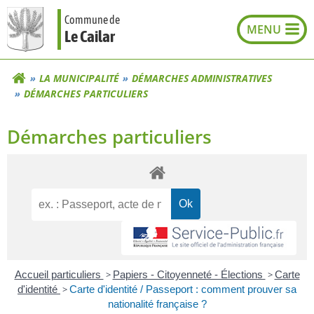
Aller
Commune de
au
Le Cailar
contenu
LA MUNICIPALITÉ
DÉMARCHES ADMINISTRATIVES
DÉMARCHES PARTICULIERS
Démarches particuliers
Accueil particuliers
>
Papiers - Citoyenneté - Élections
>
Carte
d'identité
>
Carte d'identité / Passeport : comment prouver sa
nationalité française ?