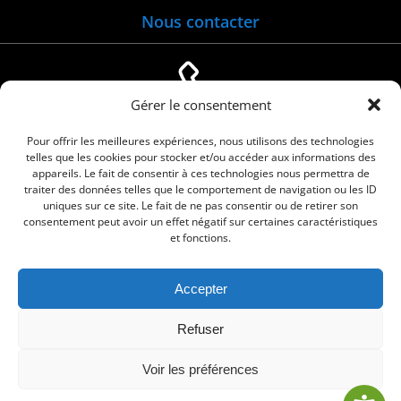
Nous contacter
Gérer le consentement
04 66 88 01 05
Pour offrir les meilleures expériences, nous utilisons des technologies
telles que les cookies pour stocker et/ou accéder aux informations des
appareils. Le fait de consentir à ces technologies nous permettra de
traiter des données telles que le comportement de navigation ou les ID
uniques sur ce site. Le fait de ne pas consentir ou de retirer son
consentement peut avoir un effet négatif sur certaines caractéristiques
et fonctions.
Accepter
© 2026 Commune de Le Cailar. Service proposé
Refuser
par
Comm'un Site
Voir les préférences