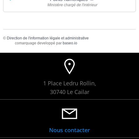
Ministère chargé de l'intérieur
©
Direction de l'information légale et administrative
comarquage developpé par
baseo.io
1 Place Ledru Rollin,
30740 Le Cailar
Nous contacter