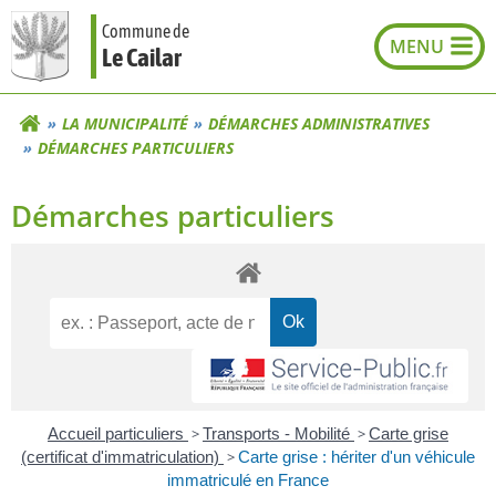
Aller
Commune de
au
Le Cailar
contenu
LA MUNICIPALITÉ
DÉMARCHES ADMINISTRATIVES
DÉMARCHES PARTICULIERS
Démarches particuliers
Accueil particuliers
>
Transports - Mobilité
>
Carte grise
(certificat d'immatriculation)
>
Carte grise : hériter d'un véhicule
immatriculé en France