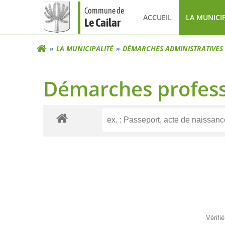
Aller
Commune de
au
ACCUEIL
LA MUNICI
Le Cailar
contenu
LA MUNICIPALITÉ
DÉMARCHES ADMINISTRATIVES
Démarches profess
Vérifi