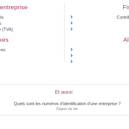
l'entreprise
Fi
és
Contri
u
e (TVA)
axes
A
res
Et aussi
Quels sont les numéros d'identification d'une entreprise ?
Étapes de vie