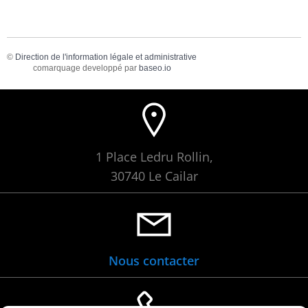
©
Direction de l'information légale et administrative
comarquage developpé par
baseo.io
1 Place Ledru Rollin,
30740 Le Cailar
Nous contacter