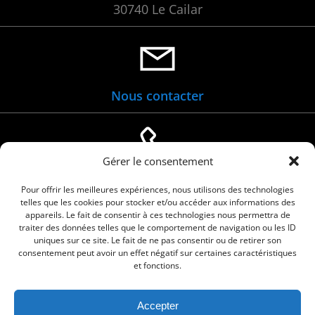
30740 Le Cailar
Nous contacter
Gérer le consentement
04 66 88 01 05
Pour offrir les meilleures expériences, nous utilisons des technologies
telles que les cookies pour stocker et/ou accéder aux informations des
appareils. Le fait de consentir à ces technologies nous permettra de
traiter des données telles que le comportement de navigation ou les ID
uniques sur ce site. Le fait de ne pas consentir ou de retirer son
consentement peut avoir un effet négatif sur certaines caractéristiques
et fonctions.
Accepter