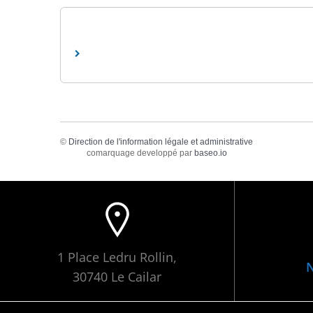
©
Direction de l'information légale et administrative
comarquage developpé par
baseo.io
1 Place Ledru Rollin,
N
30740 Le Cailar