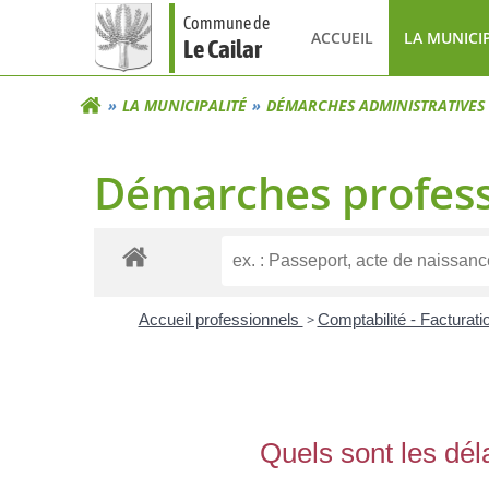
Aller
Commune de
au
ACCUEIL
LA MUNICI
Le Cailar
contenu
LA MUNICIPALITÉ
DÉMARCHES ADMINISTRATIVES
Démarches profess
Accueil professionnels
>
Comptabilité - Facturat
Quels sont les dél