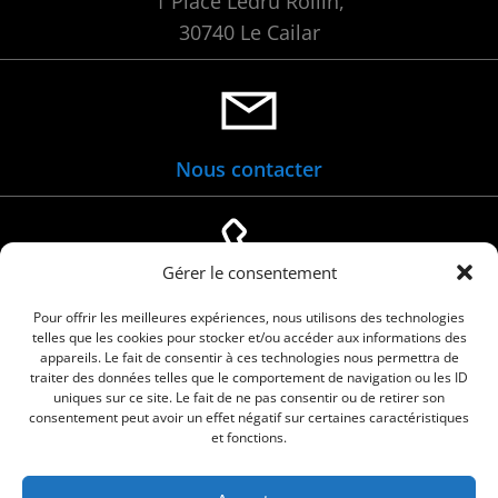
1 Place Ledru Rollin,
30740 Le Cailar
Nous contacter
Gérer le consentement
04 66 88 01 05
Pour offrir les meilleures expériences, nous utilisons des technologies
telles que les cookies pour stocker et/ou accéder aux informations des
appareils. Le fait de consentir à ces technologies nous permettra de
traiter des données telles que le comportement de navigation ou les ID
uniques sur ce site. Le fait de ne pas consentir ou de retirer son
consentement peut avoir un effet négatif sur certaines caractéristiques
et fonctions.