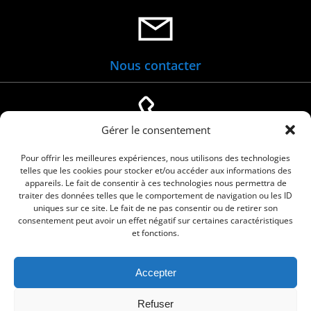
Nous contacter
Gérer le consentement
04 66 88 01 05
Pour offrir les meilleures expériences, nous utilisons des technologies
telles que les cookies pour stocker et/ou accéder aux informations des
appareils. Le fait de consentir à ces technologies nous permettra de
traiter des données telles que le comportement de navigation ou les ID
uniques sur ce site. Le fait de ne pas consentir ou de retirer son
consentement peut avoir un effet négatif sur certaines caractéristiques
et fonctions.
Accepter
© 2026 Commune de Le Cailar. Service proposé
Refuser