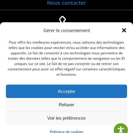
Nous contacter
Gérer le consentement
04 66 88 01 05
Pour offrir les meilleures expériences, nous utilisons des technologies
telles que les cookies pour stocker et/ou accéder aux informations des
appareils. Le fait de consentir à ces technologies nous permettra de
traiter des données telles que le comportement de navigation ou les ID
uniques sur ce site. Le fait de ne pas consentir ou de retirer son
consentement peut avoir un effet négatif sur certaines caractéristiques
et fonctions.
Accepter
© 2026 Commune de Le Cailar. Service proposé
Refuser
par
Comm'un Site
Voir les préférences
Politique de cookies
•
Mentions légales
•
Politique de cookies