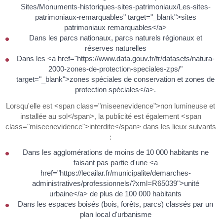
Sites/Monuments-historiques-sites-patrimoniaux/Les-sites-
patrimoniaux-remarquables" target="_blank">sites
patrimoniaux remarquables</a>
Dans les parcs nationaux, parcs naturels régionaux et
réserves naturelles
Dans les <a href="https://www.data.gouv.fr/fr/datasets/natura-
2000-zones-de-protection-speciales-zps/"
target="_blank">zones spéciales de conservation et zones de
protection spéciales</a>.
Lorsqu'elle est <span class="miseenevidence">non lumineuse et
installée au sol</span>, la publicité est également <span
class="miseenevidence">interdite</span> dans les lieux suivants
:
Dans les agglomérations de moins de 10 000 habitants ne
faisant pas partie d'une <a
href="https://lecailar.fr/municipalite/demarches-
administratives/professionnels/?xml=R65039">unité
urbaine</a> de plus de 100 000 habitants
Dans les espaces boisés (bois, forêts, parcs) classés par un
plan local d'urbanisme