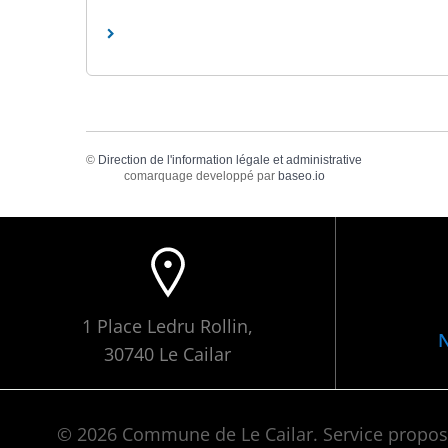
©
Direction de l'information légale et administrative
comarquage developpé par
baseo.io
1 Place Ledru Rollin,
N
30740 Le Cailar
© 2026 Commune de Le Cailar. Service propo