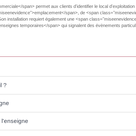
ale</span> permet aux clients d'identifier le local d'exploitation d'
="miseenevidence">emplacement</span>, de <span class="miseenevi
n installation requiert également une <span class="miseenevidence"
nseignes temporaires</span> qui signalent des évènements particulier
l ?
igne
e l'enseigne