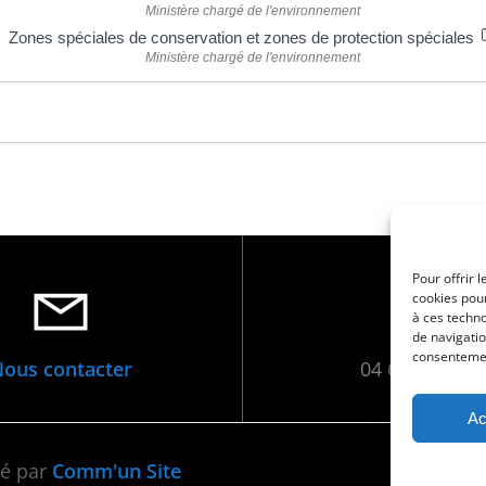
Ministère chargé de l'environnement
Zones spéciales de conservation et zones de protection spéciales
Ministère chargé de l'environnement
Pour offrir 
cookies pour
à ces techn
de navigatio
consentement
ous contacter
04 66 88 01 0
Ac
•
Men
sé par
Comm'un Site