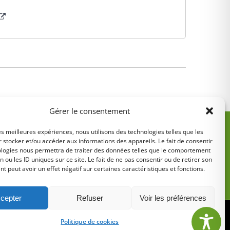
Gérer le consentement
les meilleures expériences, nous utilisons des technologies telles que les
 stocker et/ou accéder aux informations des appareils. Le fait de consentir
ologies nous permettra de traiter des données telles que le comportement
n ou les ID uniques sur ce site. Le fait de ne pas consentir ou de retirer son
 peut avoir un effet négatif sur certaines caractéristiques et fonctions.
5
cepter
Refuser
Voir les préférences
tions légales
•
Politique de cookies
Politique de cookies