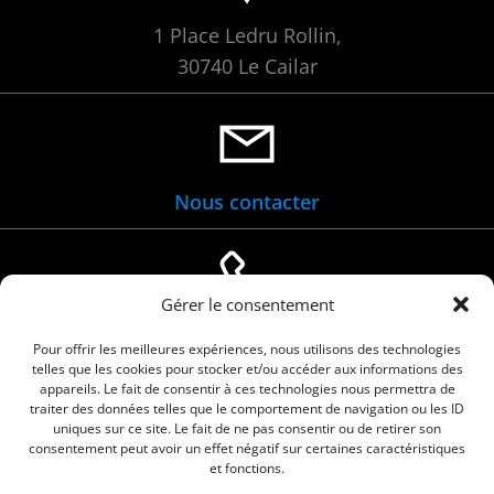
1 Place Ledru Rollin,
30740 Le Cailar
Nous contacter
Gérer le consentement
04 66 88 01 05
Pour offrir les meilleures expériences, nous utilisons des technologies
telles que les cookies pour stocker et/ou accéder aux informations des
appareils. Le fait de consentir à ces technologies nous permettra de
traiter des données telles que le comportement de navigation ou les ID
uniques sur ce site. Le fait de ne pas consentir ou de retirer son
consentement peut avoir un effet négatif sur certaines caractéristiques
et fonctions.