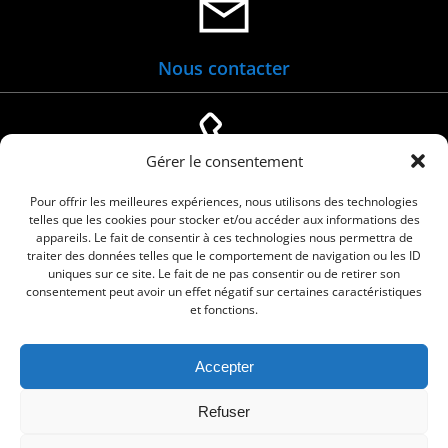
Nous contacter
Gérer le consentement
04 66 88 01 05
Pour offrir les meilleures expériences, nous utilisons des technologies
telles que les cookies pour stocker et/ou accéder aux informations des
appareils. Le fait de consentir à ces technologies nous permettra de
traiter des données telles que le comportement de navigation ou les ID
uniques sur ce site. Le fait de ne pas consentir ou de retirer son
consentement peut avoir un effet négatif sur certaines caractéristiques
et fonctions.
Accepter
© 2026 Commune de Le Cailar. Service proposé
Refuser
par
Comm'un Site