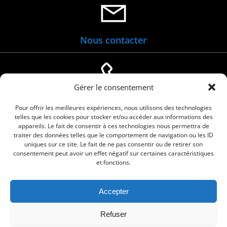
Nous contacter
Gérer le consentement
04 66 88 01 05
Pour offrir les meilleures expériences, nous utilisons des technologies
telles que les cookies pour stocker et/ou accéder aux informations des
appareils. Le fait de consentir à ces technologies nous permettra de
traiter des données telles que le comportement de navigation ou les ID
uniques sur ce site. Le fait de ne pas consentir ou de retirer son
consentement peut avoir un effet négatif sur certaines caractéristiques
et fonctions.
Accepter
© 2026 Commune de Le Cailar. Service proposé
Refuser