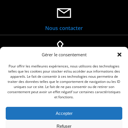
Nous contacter
Gérer le consentement
04 66 88 01 05
Pour offrir les meilleures expériences, nous utilisons des technologies
telles que les cookies pour stocker et/ou accéder aux informations des
appareils. Le fait de consentir à ces technologies nous permettra de
traiter des données telles que le comportement de navigation ou les ID
uniques sur ce site. Le fait de ne pas consentir ou de retirer son
consentement peut avoir un effet négatif sur certaines caractéristiques
et fonctions.
Accepter
© 2026 Commune de Le Cailar. Service proposé
Refuser